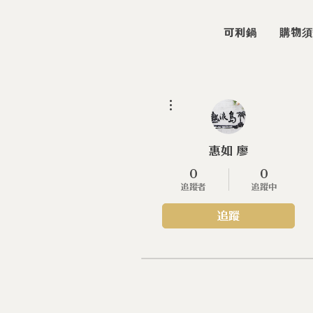
可利鍋
購物須
更多動作
惠如 廖
0
0
追蹤者
追蹤中
追蹤