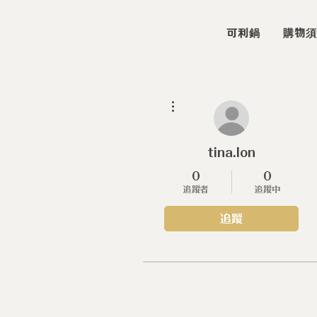
可利鍋
購物須
更多動作
tina.lon
0
0
追蹤者
追蹤中
追蹤