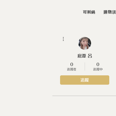
可利鍋
購物須
更多動作
庭葦 呂
0
0
追蹤者
追蹤中
追蹤