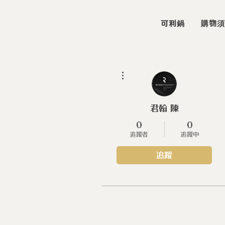
可利鍋
購物須
更多動作
君翰 陳
0
0
追蹤者
追蹤中
追蹤