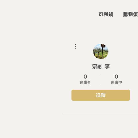
可利鍋
購物須
更多動作
宗融 李
0
0
追蹤者
追蹤中
追蹤