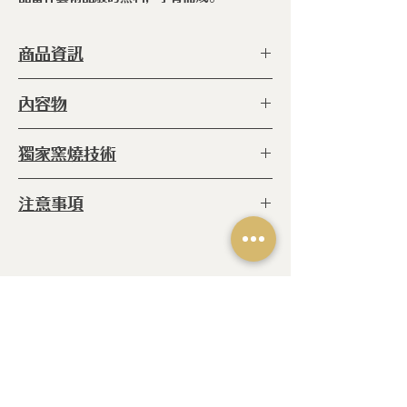
商品資訊
型 號 ：
ERC-BBN-36 WH
內容物
種 類 ：
壺
塗 層 ：
手工上釉（食品級）
◆皇家陶瓷不鏽鋼提壺 x1
獨家窯燒技術
尺 寸 ：
165 x 130 x 185 h
◆不鏽鋼18-10原廠上蓋 x 1
容 量 ：
800cc
◆濾網 x 1
◆
窯燒:
爐內 800℃高溫窯燒六小時
產 地 ：
日本
注意事項
(未上釉) 再放進爐內1340℃的高溫燒
18小時 (上釉後)
◆ 請勿將未擦乾湯勺或物品放入
◆職人手作陶瓷商品，每個商品都是
獨一無二的產物，上釉不均/小斑點/
相關產品
烘烤自然線痕/字跡不均為手作製程所
致，皆屬正常現象，非瑕疵。