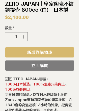
ZERO JAPAN｜皇家陶瓷不鏽
鋼提壺 800cc (白)｜日本製
價
$2,100.00
格
數量
*
新增到購物車
立即購買
🇯🇵 ZERO JAPAN-容器：
100%日本製造
、
100%無毒污染陶土
、
100%原裝進口
。
享譽國際的陶瓷之都在日本岐阜縣土歧市，
Zero Japan堅持獨家傳統的燒窯技術，在
1340度的高溫連續18小時的淬煉，把陶瓷
品當作藝術品般的照料，孕育而成。