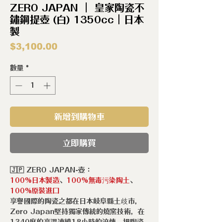
ZERO JAPAN ｜ 皇家陶瓷不
鏽鋼提壺 (白) 1350cc｜日本
製
價
$3,100.00
格
數量
*
新增到購物車
立即購買
🇯🇵 ZERO JAPAN-壺：
100%日本製造
、
100%無毒污染陶土
、
100%原裝進口
享譽國際的陶瓷之都在日本岐阜縣土歧市，
Zero Japan堅持獨家傳統的燒窯技術，在