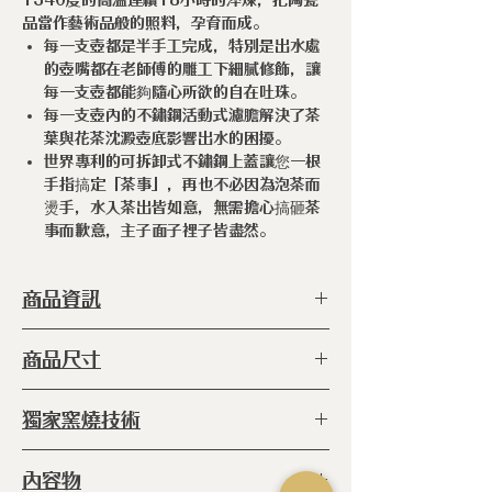
1340度的高溫連續18小時的淬煉，把陶瓷
品當作藝術品般的照料，孕育而成。
每一支壺都是半手工完成，特別是出水處
的壺嘴都在老師傅的雕工下細膩修飾，讓
每一支壺都能夠隨心所欲的自在吐珠。
每一支壺內的不鏽鋼活動式濾膽解決了茶
葉與花茶沈澱壺底影響出水的困擾。
世界專利的可拆卸式不鏽鋼上蓋讓您一根
手指搞定「茶事」，再也不必因為泡茶而
燙手，水入茶出皆如意，無需擔心搞砸茶
事而歉意，主子面子裡子皆盡然。
商品資訊
型 號 ：
ERC-BBN-16 WH
商品尺寸
種 類 ：
茶壺
塗 層 ：
手工上釉（食品級）
◆172 x 163 x 195h (毫米)
獨家窯燒技術
容 量 ：
1350cc
產 地 ：
日本
◆
窯燒：
爐內 800℃高溫窯燒六小時
內容物
(未上釉)