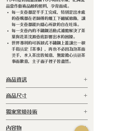
1340度的高溫連續18小時的淬煉，把陶瓷
品當作藝術品般的照料，孕育而成。
每一支壺都是半手工完成，特別是出水處
的壺嘴都在老師傅的雕工下細膩修飾，讓
每一支壺都能夠隨心所欲的自在吐珠。
每一支壺內的不鏽鋼活動式濾膽解決了茶
葉與花茶沈澱壺底影響出水的困擾。
世界專利的可拆卸式不鏽鋼上蓋讓您一根
手指搞定「茶事」，再也不必因為泡茶而
燙手，水入茶出皆如意，無需擔心搞砸茶
事而歉意，主子面子裡子皆盡然。
商品資訊
型 號 ：
ERC-BBN-16 JB
商品尺寸
種 類 ：
茶壺
塗 層 ：
手工製作無任何塗層
◆172 x 163 x 195h (毫米)
獨家窯燒技術
容 量 ：
1350cc
產 地 ：
日本
◆
窯燒：
爐內 800℃高溫窯燒六小時
內容物
(未上釉)