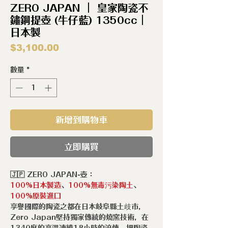
ZERO JAPAN ｜ 皇家陶瓷不
鏽鋼提壺 (牛仔藍) 1350cc｜
日本製
價
$3,100.00
格
數量
*
新增到購物車
立即購買
🇯🇵 ZERO JAPAN-壺：
100%日本製造
、
100%無毒污染陶土
、
100%原裝進口
享譽國際的陶瓷之都在日本岐阜縣土歧市，
Zero Japan堅持獨家傳統的燒窯技術，在