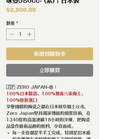
味壺580cc- (紫)｜日本製
價
$2,000.00
格
數量
*
新增到購物車
立即購買
🇯🇵 ZERO JAPAN-壺：
100%日本製造
、
100%無毒污染陶土
、
100%原裝進口
享譽國際的陶瓷之都在日本岐阜縣土歧市，
Zero Japan堅持獨家傳統的燒窯技術，在
1340度的高溫連續18小時的淬煉，把陶瓷
品當作藝術品般的照料，孕育而成。
每一支壺都是半手工完成，特別是出水處