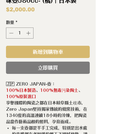
味壺580cc- (橘)｜日本製
價
$2,000.00
格
數量
*
新增到購物車
立即購買
🇯🇵 ZERO JAPAN-壺：
100%日本製造
、
100%無毒污染陶土
、
100%原裝進口
享譽國際的陶瓷之都在日本岐阜縣土歧市，
Zero Japan堅持獨家傳統的燒窯技術，在
1340度的高溫連續18小時的淬煉，把陶瓷
品當作藝術品般的照料，孕育而成。
每一支壺都是半手工完成，特別是出水處