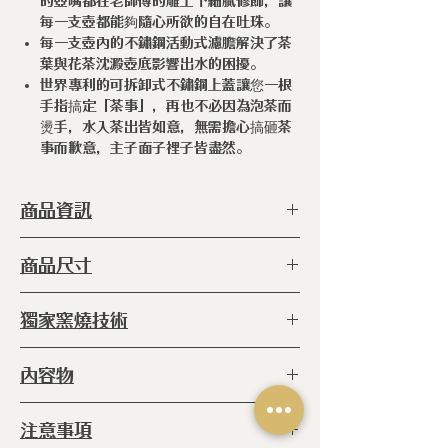
的壺嘴都在老師傅的雕工下細膩修飾，讓
每一支壺都能夠隨心所欲的自在吐珠。
每一支壺內的不鏽鋼活動式濾膽解決了茶
葉與花茶沈澱壺底影響出水的困擾。
世界專利的可拆卸式不鏽鋼上蓋讓您一根
手指搞定「茶事」，再也不必因為泡茶而
燙手，水入茶出皆如意，無需擔心搞砸茶
事而歉意，主子面子裡子皆盡然。
商品資訊
型 號 ：
ERC-BBN-03 ACOR
商品尺寸
種 類 ：
茶壺
塗 層 ：
手工上釉（食品級）
◆170 x 110 x 123h (毫米)
獨家窯燒技術
容 量 ：5
80cc
產 地 ：
日本
◆
窯燒：
爐內 800℃高溫窯燒六小時
內容物
(未上釉)
再放進爐內1340℃的高溫燒
◆彩色冰裂品味壺 x 1
注意事項
18小時 (上釉後)
◆不鏽鋼18-10原廠上蓋 x 1