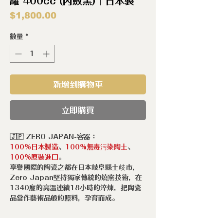
罐 400cc (內斂黑)｜日本製
價
$1,800.00
格
數量
*
新增到購物車
立即購買
🇯🇵 ZERO JAPAN-容器：
100%日本製造
、
100%無毒污染陶土
、
100%原裝進口
。
享譽國際的陶瓷之都在日本岐阜縣土歧市，
Zero Japan堅持獨家傳統的燒窯技術，在
1340度的高溫連續18小時的淬煉，把陶瓷
品當作藝術品般的照料，孕育而成。