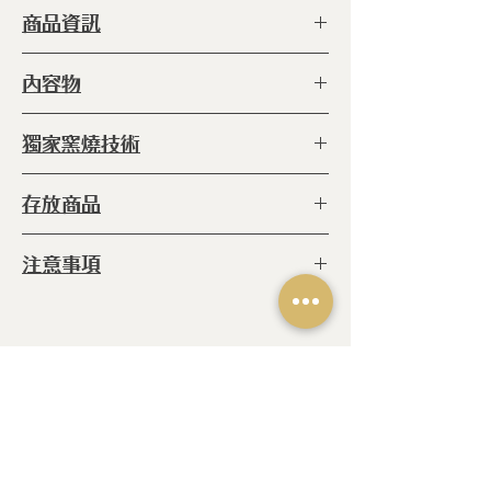
商品資訊
型 號 ：
ERC-SC-46
內容物
種 類 ：
容器
塗 層 ：
手工上釉（食品級）
◆圓形咖啡密封罐 x1
獨家窯燒技術
尺 寸 ：
105 φ (直徑) x 126h(毫米)
容 量 ：
400cc
◆
窯燒:
爐內 800℃高溫窯燒六小時
產 地 ：
日本
存放商品
(未上釉) 再放進爐內1340℃的高溫燒
18小時 (上釉後)
◆乾燥豆
注意事項
◆糖果
◆餅乾
◆ 請勿將未擦乾湯勺或物品放入
◆粉類
◆職人手作陶瓷商品，每個商品都是
◆調味料
獨一無二的產物，上釉不均/小斑點/
相關產品
◆咖啡豆
烘烤自然線痕/字跡不均為手作製程所
致，皆屬正常現象，非瑕疵。