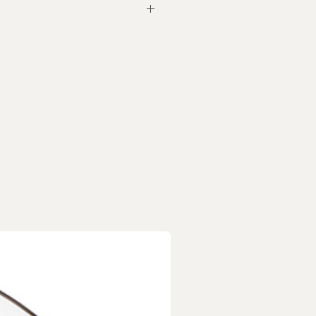
上蓋 x 1
商品，每個商品都是獨一無二
/小斑點/烘烤自然線痕/字跡
所致，皆屬正常現象，非瑕