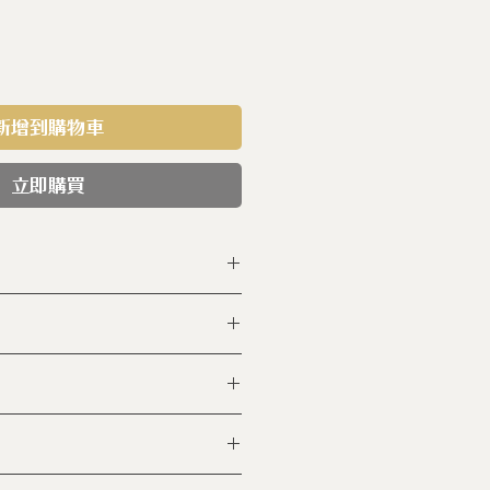
新增到購物車
立即購買
-BBN-01 NBK
上釉（食品級）
h (毫米)
cc
00℃高溫窯燒六小時 (未上釉)
0℃的高溫燒18小時 (上
鋼蓋壺 x 1