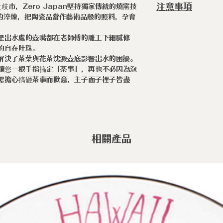
注意事項
市，Zero Japan堅持獨家傳統的燒窯技
◆不鏽鋼18-10原廠
時的淬煉，把陶瓷品當作藝術品般的照料，孕育
◆濾網 x 1
◆ 職人手作陶瓷
的產物，上釉不均
是出水處的壺嘴都在老師傅的雕工下細膩修
的自在吐珠。
不均為手作製程
解決了茶葉與花茶沈澱壺底影響出水的困擾。
疵。
讓您一根手指搞定「茶事」，再也不必因為泡
需擔心搞砸茶事而歉意，主子面子裡子皆盡
相關產品