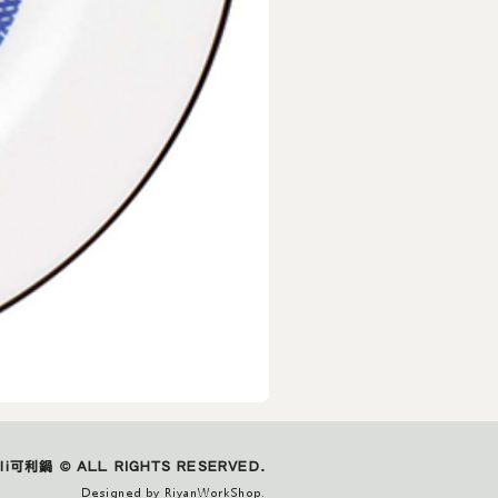
IZAWA
｜
城
市
ali可利鍋 © ALL RIGHTS RESERVED.
玻
璃
Designed by RiyanWorkShop.