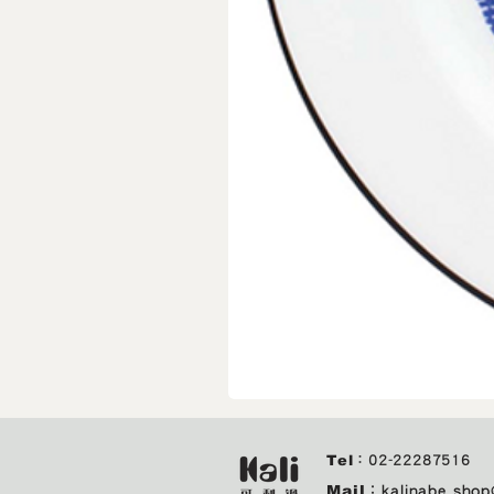
IZAWA
｜
城
市
Tel
：
02-22287516
玻
璃
Mail
：
kalinabe.sho