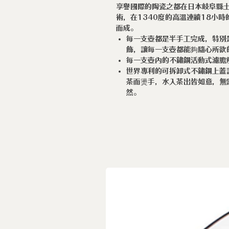
享譽國際的陶瓷之都在日本岐阜縣土歧
術，在1340度的高溫連續18小
而成。
每一支壺都是半手工完成，特別
飾，讓每一支壺都能夠隨心所欲
每一支壺內的不鏽鋼活動式濾膽
世界專利的可拆卸式不鏽鋼上蓋
茶而燙手，水入茶出皆如意，無
然。