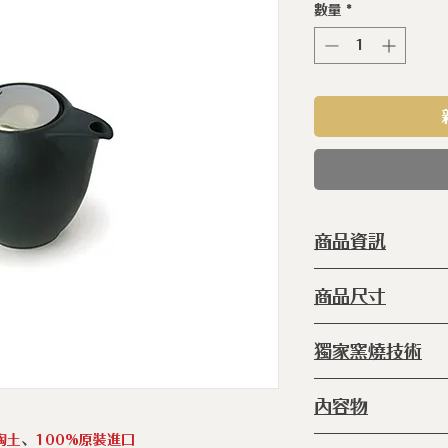
數量
*
商品資訊
型 號 ：
ERC
商品尺寸
種 類 ：
茶壺
塗 層 ：
手工
◆140 x 90 x 100
獨家窯燒技術
容 量 ：350
產 地 ：
日本
◆
窯燒：
爐內 8
內容物
再放進爐內134
釉後)
陶土
、
100%原裝進口
◆品味生活陶瓷不銹