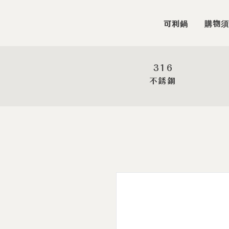
可利鍋
購物須
316
​不銹鋼