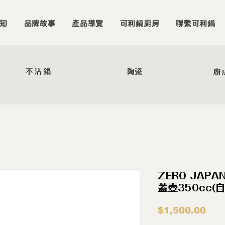
知
品牌故事
產品導覽
可利鍋廚房
聯繫可利鍋
不沾鍋
陶瓷
廚
ZERO JAP
蓋壺350cc(
價
$1,500.00
格