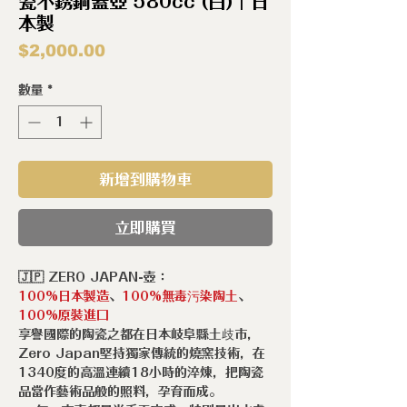
瓷不銹鋼蓋壺 580cc (白)｜日
本製
價
$2,000.00
格
數量
*
新增到購物車
立即購買
🇯🇵 ZERO JAPAN-壺：
100%日本製造
、
100%無毒污染陶土
、
100%原裝進口
享譽國際的陶瓷之都在日本岐阜縣土歧市，
Zero Japan堅持獨家傳統的燒窯技術，在
1340度的高溫連續18小時的淬煉，把陶瓷
品當作藝術品般的照料，孕育而成。