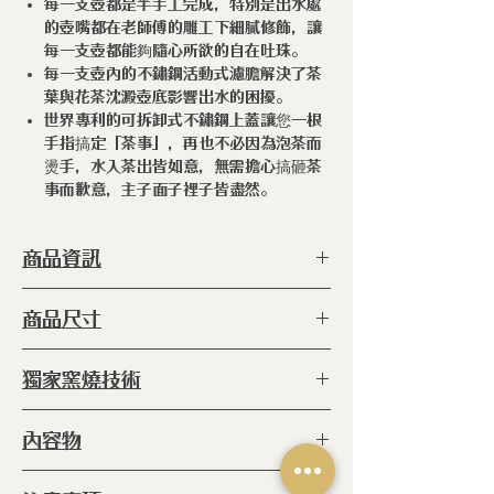
每一支壺都是半手工完成，特別是出水處
的壺嘴都在老師傅的雕工下細膩修飾，讓
每一支壺都能夠隨心所欲的自在吐珠。
每一支壺內的不鏽鋼活動式濾膽解決了茶
葉與花茶沈澱壺底影響出水的困擾。
世界專利的可拆卸式不鏽鋼上蓋讓您一根
手指搞定「茶事」，再也不必因為泡茶而
燙手，水入茶出皆如意，無需擔心搞砸茶
事而歉意，主子面子裡子皆盡然。
商品資訊
型 號 ：
ERC-BBN-03 WH
商品尺寸
種 類 ：
茶壺
塗 層 ：
手工上釉（食品級）
◆170 x 110 x 123h (毫米)
獨家窯燒技術
容 量 ：5
80cc
產 地 ：
日本
◆
窯燒：
爐內 800℃高溫窯燒六小時
內容物
(未上釉)
再放進爐內1340℃的高溫燒
◆品味生活陶瓷不銹鋼蓋壺x 1