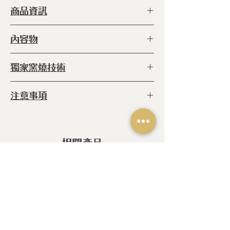
商品資訊
型 號 ：
ERC-BKK-15S TO
內容物
種 類 ：
容器
塗 層 ：
手工製作無任何塗層
◆典藏陶瓷咖啡漏斗 x1
獨家窯燒技術
尺 寸 ：
100 x 130 x 82 h (毫米)
產 地 ：
日本
◆
窯燒:
爐內 800℃高溫窯燒六小時
注意事項
(未上釉) 再放進爐內1340℃的高溫燒
18小時 (上釉後)
◆ 請勿將未擦乾湯勺或物品放入
◆職人手作陶瓷商品，每個商品都是
獨一無二的產物，上釉不均/小斑點/
相關產品
烘烤自然線痕/字跡不均為手作製程所
致，皆屬正常現象，非瑕疵。