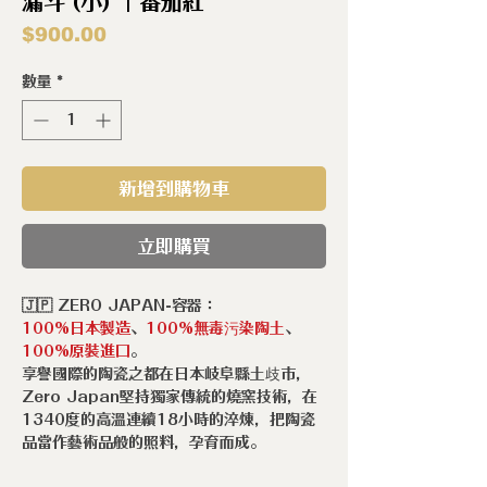
漏斗 (小) ｜番茄紅
價
$900.00
格
數量
*
新增到購物車
立即購買
🇯🇵 ZERO JAPAN-容器：
100%日本製造
、
100%無毒污染陶土
、
100%原裝進口
。
享譽國際的陶瓷之都在日本岐阜縣土歧市，
Zero Japan堅持獨家傳統的燒窯技術，在
1340度的高溫連續18小時的淬煉，把陶瓷
品當作藝術品般的照料，孕育而成。