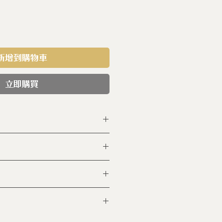
新增到購物車
立即購買
-BKK-15S BK
製作無任何塗層
 x1
x 130 x 82 h (毫米)
0℃高溫窯燒六小時 (未上釉) 再
高溫燒18小時 (上釉後)
湯勺或物品放入