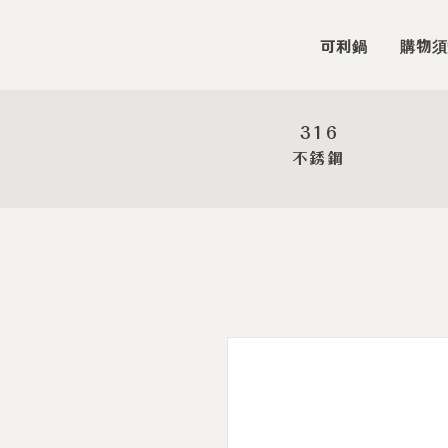
可利鍋
購物須
316
​不銹鋼