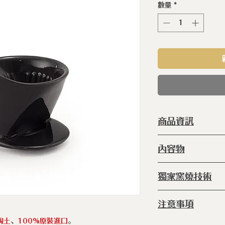
數量
*
商品資訊
型 號 ：
ERC
內容物
種 類 ：
容器
塗 層 ：
手工
◆典藏陶瓷咖啡漏斗
獨家窯燒技術
尺 寸 ：
100 
產 地 ：
日本
◆
窯燒:
爐內 80
注意事項
放進爐內1340℃的
陶土
、
100%原裝進口
。
◆ 請勿將未擦乾