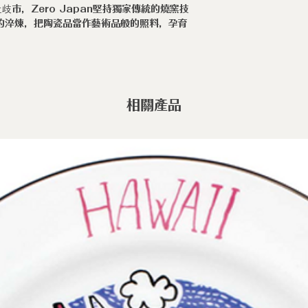
市，Zero Japan堅持獨家傳統的燒窯技
◆職人手作陶瓷
時的淬煉，把陶瓷品當作藝術品般的照料，孕育
的產物，上釉不均
不均為手作製程
疵。
相關產品