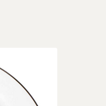
商品，每個商品都是獨一無二
/小斑點/烘烤自然線痕/字跡
所致，皆屬正常現象，非瑕