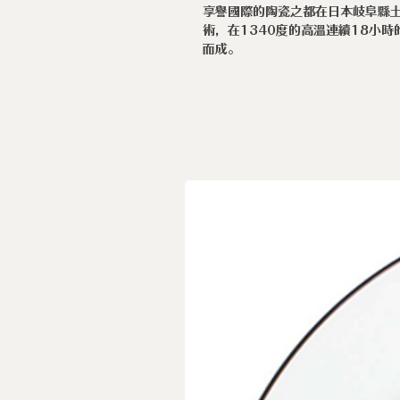
享譽國際的陶瓷之都在日本岐阜縣土歧
術，在1340度的高溫連續18小
而成。