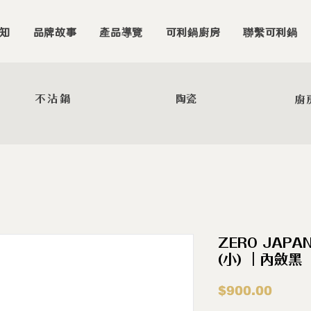
知
品牌故事
產品導覽
可利鍋廚房
聯繫可利鍋
不沾鍋
陶瓷
廚
ZERO JAP
(小) ｜內斂黑
價
$900.00
格