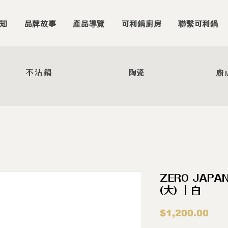
知
品牌故事
產品導覽
可利鍋廚房
聯繫可利鍋
不沾鍋
陶瓷
廚
ZERO JAP
(大) ｜白
價
$1,200.00
格