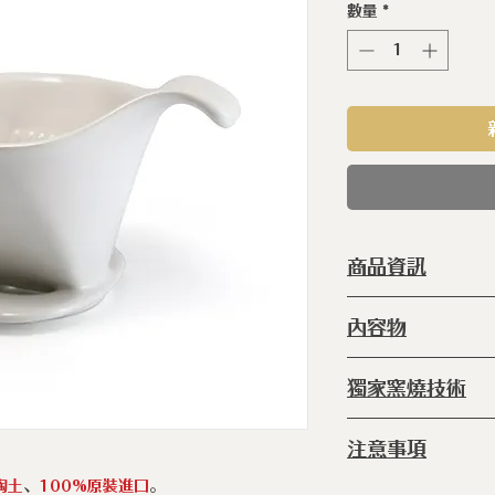
數量
*
商品資訊
型 號 ：
ERC
內容物
種 類 ：
容器
塗 層 ：
手工
◆典藏陶瓷咖啡漏斗
獨家窯燒技術
尺 寸 ：
117 
產 地 ：
日本
◆
窯燒:
爐內 80
注意事項
放進爐內1340℃的
陶土
、
100%原裝進口
。
◆ 請勿將未擦乾