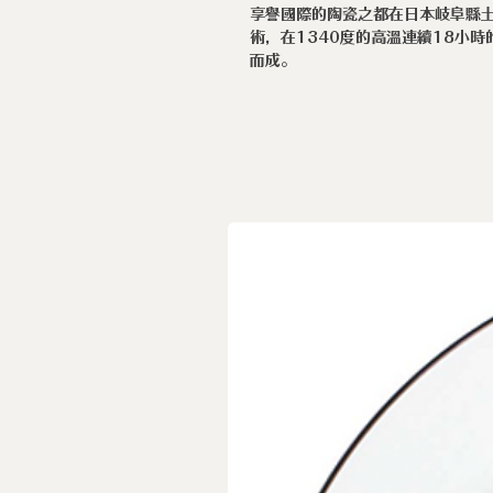
享譽國際的陶瓷之都在日本岐阜縣土歧
術，在1340度的高溫連續18小
而成。