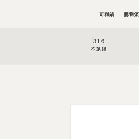
可利鍋
購物須
316
​不銹鋼