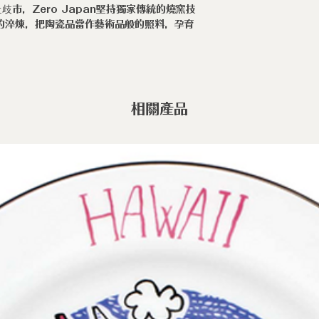
市，Zero Japan堅持獨家傳統的燒窯技
◆職人手作陶瓷
時的淬煉，把陶瓷品當作藝術品般的照料，孕育
的產物，上釉不均
不均為手作製程
疵。
相關產品