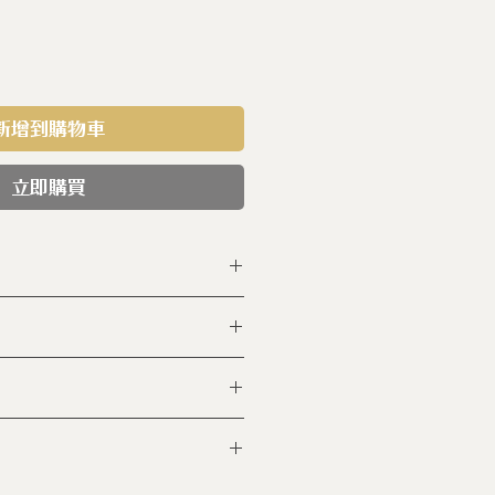
新增到購物車
立即購買
-BKK-15L WH
製作無任何塗層
 x1
x 152 x 103 h (毫米)
0℃高溫窯燒六小時 (未上釉) 再
高溫燒18小時 (上釉後)
湯勺或物品放入