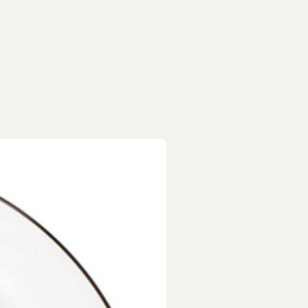
商品，每個商品都是獨一無二
/小斑點/烘烤自然線痕/字跡
所致，皆屬正常現象，非瑕