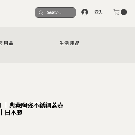
登入
房用品
生活用品
AN ｜典藏陶瓷不銹鋼蓋壺
子)｜日本製