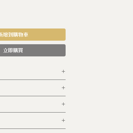
新增到購物車
立即購買
-BBN-02 EG
上釉（食品級）
0h(毫米)
cc
00℃高溫窯燒六小時 (未上釉)
0℃的高溫燒18小時 (上
壺 x 1