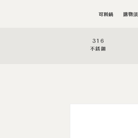
可利鍋
購物須
316
​不銹鋼