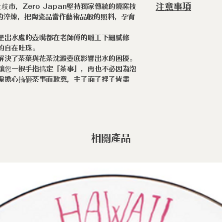
注意事項
市，Zero Japan堅持獨家傳統的燒窯技
◆不鏽鋼18-10原廠
時的淬煉，把陶瓷品當作藝術品般的照料，孕育
◆濾網 x 1
◆ 職人手作陶瓷
的產物，上釉不均
是出水處的壺嘴都在老師傅的雕工下細膩修
的自在吐珠。
不均為手作製程
解決了茶葉與花茶沈澱壺底影響出水的困擾。
疵。
讓您一根手指搞定「茶事」，再也不必因為泡
需擔心搞砸茶事而歉意，主子面子裡子皆盡
相關產品