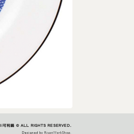
IZAWA
｜
城
市
ali可利鍋 © ALL RIGHTS RESERVED.
玻
璃
Designed by RiyanWorkShop.