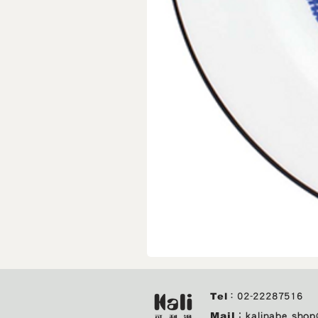
IZAWA
｜
城
市
Tel
：
02-22287516
玻
璃
Mail
：
kalinabe.sho