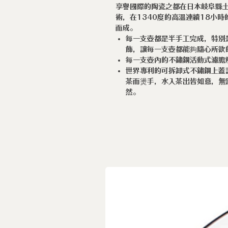
享譽國際的陶瓷之都在日本岐阜縣土歧
術，在1340度的高溫連續18小
而成。
每一支壺都是半手工完成，特別
飾，讓每一支壺都能夠隨心所欲
每一支壺內的不鏽鋼活動式濾膽
世界專利的可拆卸式不鏽鋼上蓋
茶而燙手，水入茶出皆如意，無
然。