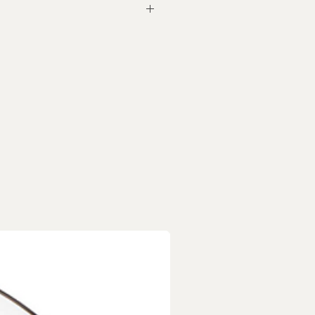
上蓋 x 1
商品，每個商品都是獨一無二
/小斑點/烘烤自然線痕/字跡
所致，皆屬正常現象，非瑕