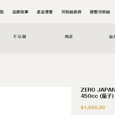
知
品牌故事
產品導覽
可利鍋廚房
聯繫可利鍋
不沾鍋
陶瓷
廚
ZERO JAP
450cc (茄
價
$1,600.00
格