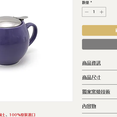
數量
*
商品資訊
型 號 ：
ERC
商品尺寸
種 類 ：
茶壺
塗 層 ：
手工
◆150 x 100 x 10
獨家窯燒技術
容 量 ：450
產 地 ：
日本
◆
窯燒：
爐內 8
內容物
再放進爐內134
釉後)
陶土
、
100%原裝進口
◆典藏陶瓷不銹鋼蓋