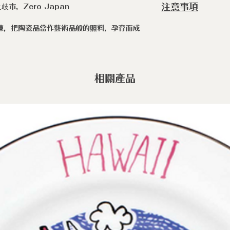
注意事項
，Zero Japan
◆職人手作陶瓷
淬煉，把陶瓷品當作藝術品般的照料，孕育而成
的產物，上釉不均
不均為手作製程
疵。
相關產品