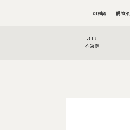
可利鍋
購物須
316
​不銹鋼