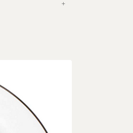
商品，每個商品都是獨一無二
/小斑點/烘烤自然線痕/字跡
所致，皆屬正常現象，非瑕