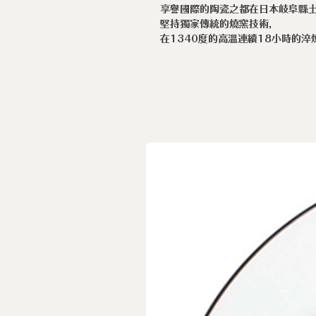
享譽國際的陶瓷之都在日本岐阜縣土歧市
堅持獨家傳統的燒窯技術，
在1340度的高溫連續18小時的