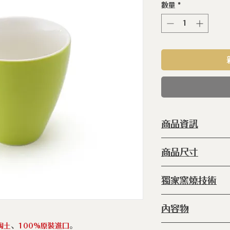
數量
*
商品資訊
型 號 ：
ERC
商品尺寸
種 類 ：
杯
塗 層 ：
手工
◆80φ (直徑) x 78 
獨家窯燒技術
容 量 ：
190c
產 地 ：
日本
◆
窯燒:
爐內 80
內容物
放進爐內1340℃
陶土
、
100%原裝進口
。
◆典藏之星杯 x1