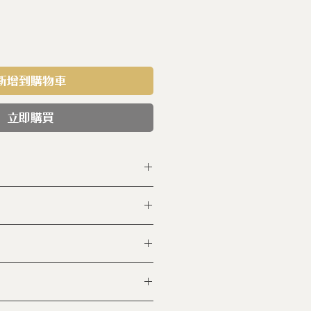
新增到購物車
立即購買
-TC-02 SEN
上釉（食品級）
h
c
0℃高溫窯燒六小時 (未上釉) 再
的高溫燒18小時 (上釉後