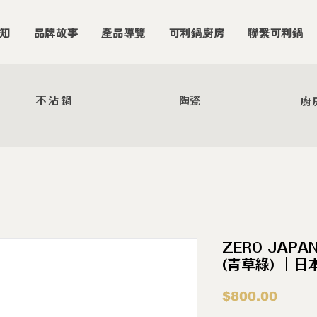
知
品牌故事
產品導覽
可利鍋廚房
聯繫可利鍋
不沾鍋
陶瓷
廚
ZERO JAPA
(青草綠) ｜日
價
$800.00
格