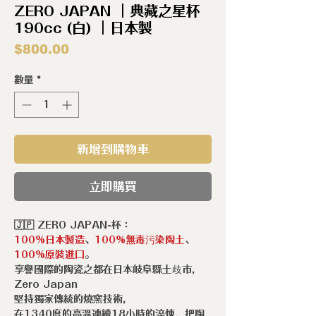
ZERO JAPAN ｜典藏之星杯
190cc (白) ｜日本製
價
$800.00
格
數量
*
新增到購物車
立即購買
🇯🇵 ZERO JAPAN-杯：
100%日本製造
、
100%無毒污染陶土
、
100%原裝進口
。
享譽國際的陶瓷之都在日本岐阜縣土歧市，
Zero Japan
堅持獨家傳統的燒窯技術，
在1340度的高溫連續18小時的淬煉，把陶