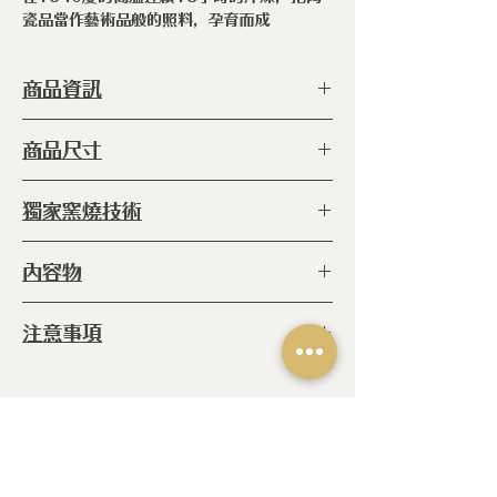
瓷品當作藝術品般的照料，孕育而成
商品資訊
型 號 ：
ERC-TC-02 WH
商品尺寸
種 類 ：
杯
塗 層 ：
手工上釉（食品級）
◆80φ (直徑) x 78 h
獨家窯燒技術
容 量 ：
190cc
產 地 ：
日本
◆
窯燒:
爐內 800℃高溫窯燒六小時
內容物
(未上釉) 再放進爐內1340℃的高溫燒
18小時 (上釉後
◆典藏之星杯 x1
注意事項
◆職人手作陶瓷商品，每個商品都是
獨一無二的產物，上釉不均/小斑點/
烘烤自然線痕/字跡不均為手作製程所
相關產品
致，皆屬正常現象，非瑕疵。