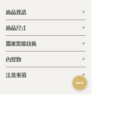
商品資訊
型 號 ：
ERC-TC-01 YP
商品尺寸
種 類 ：
杯
塗 層 ：
手工上釉（食品級）
◆90 φ (直徑) x 55 h
獨家窯燒技術
容 量 ：
180cc
產 地 ：
日本
◆
窯燒:
爐內 800℃高溫窯燒六小時
內容物
(未上釉) 再放進爐內1340℃的高溫燒
18小時 (上釉後
◆典藏之星杯 x1
注意事項
◆職人手作陶瓷商品，每個商品都是
獨一無二的產物，上釉不均/小斑點/
烘烤自然線痕/字跡不均為手作製程所
相關產品
致，皆屬正常現象，非瑕疵。