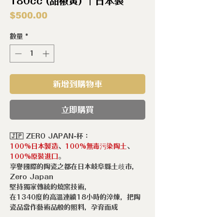
180cc (甜椒黃) ｜日本製
價
$500.00
格
數量
*
新增到購物車
立即購買
🇯🇵 ZERO JAPAN-杯：
100%日本製造
、
100%無毒污染陶土
、
100%原裝進口
。
享譽國際的陶瓷之都在日本岐阜縣土歧市，
Zero Japan
堅持獨家傳統的燒窯技術，
在1340度的高溫連續18小時的淬煉，把陶
瓷品當作藝術品般的照料，孕育而成