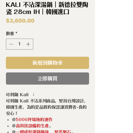
KALI 不沾深湯鍋｜新德拉雙陶
瓷 28cm IH｜韓國進口
價
$3,600.00
格
數量
*
新增到購物車
立即購買
可利鍋 Kali ：
可利鍋 Kali 不沾系列商品，堅持台灣設計，
韓國生產，為的是品質的保證讓消費者-食的
安心！
@
5000坪場地的運作
@
高科技設備的生產
。
@
一體成形灌鑄鍋身
，
堅若磐石
。