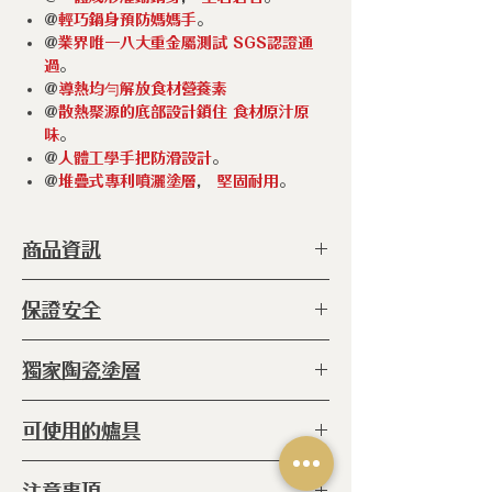
@
輕巧鍋身預防媽媽手
。
@
業界唯一八大重金屬測試 SGS認證通
過
。
@
導熱均勻解放食材營養素
@
散熱聚源的底部設計鎖住 食材原汁原
味
。
@
人體工學手把防滑設計
。
@
堆疊式專利噴灑塗層
，
堅固耐用
。
商品資訊
型 號 ：
SSIDNDDCASR28 IH
保證安全
種 類 ：
不沾鍋
塗 層 ：
天然陶瓷塗層
◆ 本產品完全不含
PFAS
獨家陶瓷塗層
鍋 體 ：
3層
◆本產品完全不含
PFOA
尺 寸 ：
28 x 14.5 cm
◆本產品完全不含 PFOS
◆
主要原料為：
天然礦物與砂石組成 ,
容 量 ：
6.6 𝓁
可使用的爐具
絕對安全請您安心購買！
產 地 ：
韓國
◆IH感應爐 ◆電熱爐 ◆玻璃陶瓷
注意事項