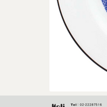
IZAWA
｜
城
市
Tel
：
02-22287516
玻