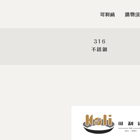
可利鍋
購物須
316
​不銹鋼