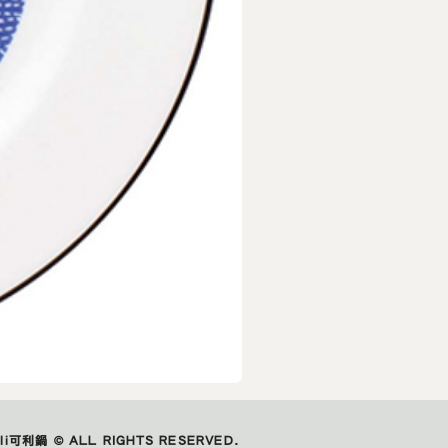
IZAWA
｜
城
市
ali可利鍋 © ALL RIGHTS RESERVED.
玻