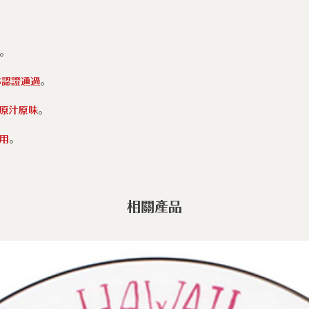
爐 ◆瓦斯爐
◆ 請使用海綿刷
◆ 請只用不沾鍋
。
S認證通過
。
材原汁原味
。
用
。
相關產品