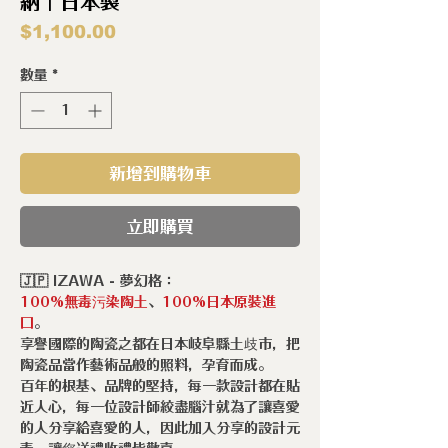
納｜日本製
價
$1,100.00
格
數量
*
新增到購物車
立即購買
🇯🇵 IZAWA - 夢幻格：
100%無毒污染陶土
、
100%日本原裝進
口
。
享譽國際的陶瓷之都在日本岐阜縣土歧市，把
陶瓷品當作藝術品般的照料，孕育而成。
百年的根基、品牌的堅持，每一款設計都在貼
近人心，每一位設計師絞盡腦汁就為了讓喜愛
的人分享給喜愛的人，因此加入分享的設計元