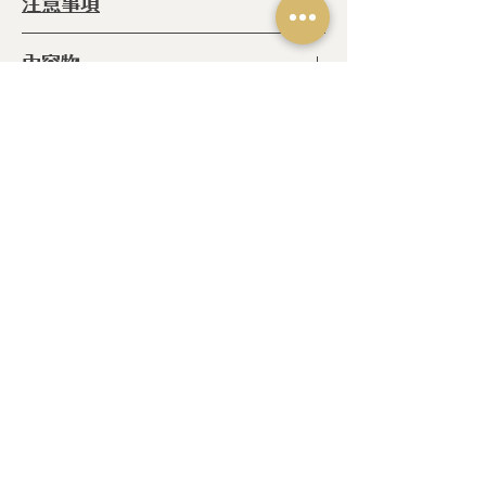
注意事項
◆ 可水洗
內容物
◆ 可海綿清洗
◆ 不可以放入烤箱
◆馬克杯 x1
◆ 不可以放入烘碗機
相關產品