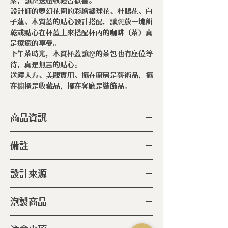
素，讓您送禮收禮皆歡喜。
設計師的夢幻花園的彩繪繡球花、杜鵑花、白
子蓮、木質蓋的貼心設計搭配，讓您放一塊餅
乾或點心在杯蓋上來搭配杯內的咖啡（茶）真
是療癒的享受。
下午茶時光，木質杯蓋讓您的茶包也有座位等
待，真是無言的貼心。
送禮大方、美觀實用、擺在廚房是藝術品，擺
在櫥櫃是收藏品，擺在客廳是裝飾品。
商品資訊
型 號 ：
IZA-112185
備註
種 類 ：
馬克杯
尺 寸 ：
H:95 mm L:77 mm
◆木蓋可以拿來當作杯墊使用
設計來源
容 量 ：
320m𝓁
重 量 ：
0.28公斤
裝飾由
英國設計師裘莉婭·加什（Julia
材 質 ：
瓷器
泡製商品
GASH）
的城市插圖。希望您能找到
產
地 ：
日本
一個喜歡的城市。
◆水 ◆咖啡 ◆飲品 ◆水果茶