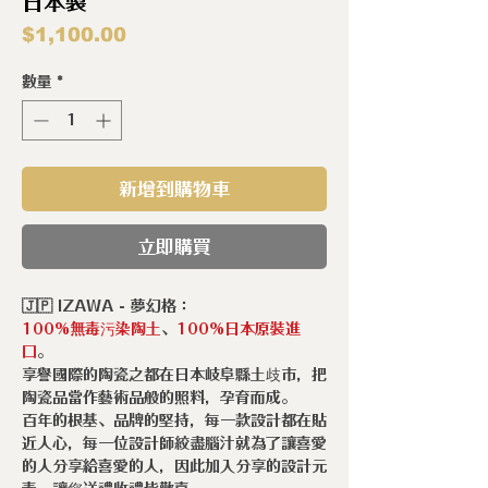
日本製
價
$1,100.00
格
數量
*
新增到購物車
立即購買
🇯🇵 IZAWA - 夢幻格：
100%無毒污染陶土
、
100%日本原裝進
口
。
享譽國際的陶瓷之都在日本岐阜縣土歧市，把
陶瓷品當作藝術品般的照料，孕育而成。
百年的根基、品牌的堅持，每一款設計都在貼
近人心，每一位設計師絞盡腦汁就為了讓喜愛
的人分享給喜愛的人，因此加入分享的設計元