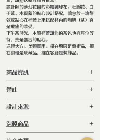
素，讓您送禮收禮皆歡喜。
設計師的夢幻花園的彩繪繡球花、杜鵑花、白
子蓮、木質蓋的貼心設計搭配，讓您放一塊餅
乾或點心在杯蓋上來搭配杯內的咖啡（茶）真
是療癒的享受。
下午茶時光，木質杯蓋讓您的茶包也有座位等
待，真是無言的貼心。
送禮大方、美觀實用、擺在廚房是藝術品，擺
在櫥櫃是收藏品，擺在客廳是裝飾品。
商品資訊
型 號 ：
IZA-112184
備註
種 類 ：
馬克杯
尺 寸 ：
H:95 mm L:77 mm
◆木蓋可以拿來當作杯墊使用
設計來源
容 量 ：
320m𝓁
重 量 ：
0.28公斤
裝飾由
英國設計師裘莉婭·加什（Julia
材 質 ：
瓷器
泡製商品
GASH）
的城市插圖。希望您能找到
產
地 ：
日本
一個喜歡的城市。
◆水 ◆咖啡 ◆飲品 ◆水果茶