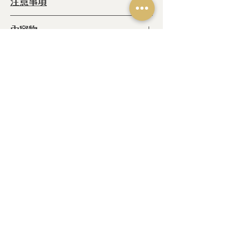
注意事項
◆ 可水洗
內容物
◆ 可海綿清洗
◆ 不可以放入烤箱
◆馬克杯 x1
◆ 不可以放入烘碗機
相關產品