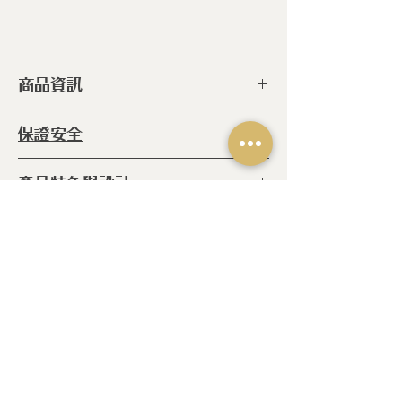
商品資訊
型 號 ：
SLA28W
保證安全
種 類 ：
不銹鋼
系 列 ：
其他
◆ 本產品完全不含
PFAS
產品特色與設計
等 級 ：
316食品級不鏽鋼
◆本產品完全不含
PFOA
鍋 體 ：
純鋼
◆本產品完全不含 PFOS
◆本產品特色：使用18-10頂級不鏽鋼
尺 寸 ：
H:8.5 cm L:3.4 𝓁
可使用的爐具
材質請安心購買
產 地 ：
葡萄牙
◆IH感應爐 ◆電熱爐 ◆玻璃陶瓷
份 量 ：
6人
爐 ◆紅外線爐 ◆瓦斯爐
相關產品