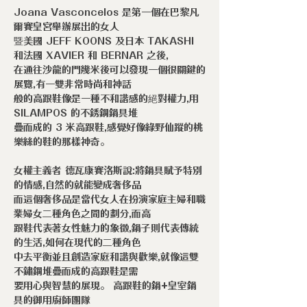
Joana Vasconcelos 是第一個在巴黎凡
爾賽皇宮舉辦展出的女人
暨美國 JEFF KOONS 及日本 TAKASHI
和法國 XAVIER 和 BERNAR 之後,
在通往沙龍的門幾米後可以發現一個很關鍵的
展覽,有一雙非常時尚和神話
般的高跟鞋像是一種不和諧感的絕對權力,用
SILAMPOS 的不銹鋼鍋具堆
疊而成的 3 米高跟鞋,感覺好像綠野仙蹤的桃
樂絲的鞋的那樣神奇。
女權主義者 德瓦康賽洛斯說:將鍋具賦予特別
的情感,自然的就能變成奢侈品
而這個奢侈品是當代女人在扮演家庭主婦和職
業婦女二種角色之間的劃分,而高
跟鞋代表著女性魅力的象徵,鍋子則代表傳統
的生活,如何在現代的二種角色
中去平衡並且創造家庭和諧與歡樂,就像這雙
不鏽鋼堆疊而成的高跟鞋是需
要用心與智慧的展現。 高跟鞋的鍋+皇室鍋
具的御用廚師團隊