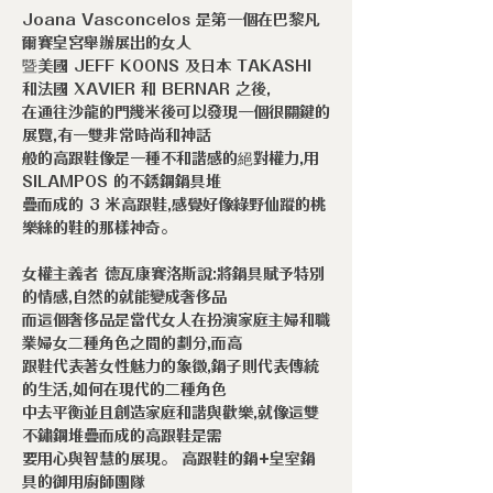
Joana Vasconcelos 是第一個在巴黎凡
爾賽皇宮舉辦展出的女人
暨美國 JEFF KOONS 及日本 TAKASHI
和法國 XAVIER 和 BERNAR 之後,
在通往沙龍的門幾米後可以發現一個很關鍵的
展覽,有一雙非常時尚和神話
般的高跟鞋像是一種不和諧感的絕對權力,用
SILAMPOS 的不銹鋼鍋具堆
疊而成的 3 米高跟鞋,感覺好像綠野仙蹤的桃
樂絲的鞋的那樣神奇。
女權主義者 德瓦康賽洛斯說:將鍋具賦予特別
的情感,自然的就能變成奢侈品
而這個奢侈品是當代女人在扮演家庭主婦和職
業婦女二種角色之間的劃分,而高
跟鞋代表著女性魅力的象徵,鍋子則代表傳統
的生活,如何在現代的二種角色
中去平衡並且創造家庭和諧與歡樂,就像這雙
不鏽鋼堆疊而成的高跟鞋是需
要用心與智慧的展現。 高跟鞋的鍋+皇室鍋
具的御用廚師團隊