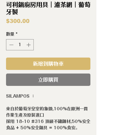
可利鍋廚房用具｜濾茶網｜葡萄
牙製
價
$300.00
格
數量
*
新增到購物車
立即購買
SILAMPOS ：
來自於葡萄牙皇室的象徵,100%在歐洲一貫
作業生產及原裝進口
採用 18-10 #316 頂級不鏽鋼材,50%安全
食品 + 50%安全鍋具 = 100%食安。