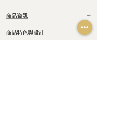
商品資訊
型 號 ：
SLKTEA
商品特色與設計
種 類 ：
廚房配件
產 地 ：
葡萄牙
◆ 非常適合茶葉
內容物
◆ 還有一個方便的迷你篩子
◆ 316 食用級不銹鋼
◆濾茶網
相關產品