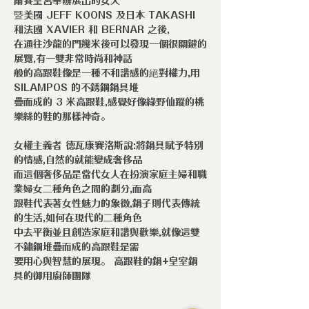
爾賽皇宮舉辦展出的女人
暨美國 JEFF KOONS 及日本 TAKASHI
和法國 XAVIER 和 BERNAR 之後,
在通往沙龍的門幾米後可以發現一個很關鍵的
展覽,有一雙非常時尚和神話
般的高跟鞋像是一種不和諧感的絕對權力,用
SILAMPOS 的不銹鋼鍋具堆
疊而成的 3 米高跟鞋,感覺好像綠野仙蹤的桃
樂絲的鞋的那樣神奇。
女權主義者 德瓦康賽洛斯說:將鍋具賦予特別
的情感,自然的就能變成奢侈品
而這個奢侈品是當代女人在扮演家庭主婦和職
業婦女二種角色之間的劃分,而高
跟鞋代表著女性魅力的象徵,鍋子則代表傳統
的生活,如何在現代的二種角色
中去平衡並且創造家庭和諧與歡樂,就像這雙
不鏽鋼堆疊而成的高跟鞋是需
要用心與智慧的展現。 高跟鞋的鍋+皇室鍋
具的御用廚師團隊