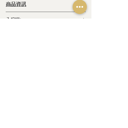
商品資訊
型 號 ：
SLKSLTU14
內容物
種 類 ：
廚房配件
尺 吋 ：
H: 5.5x8.3 cm
◆有洞鍋鏟
產 地 ：
葡萄牙
相關產品