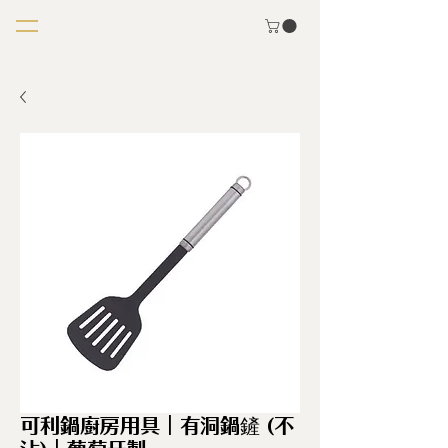
可利鍋廚房用具｜有洞鍋鏟 (不