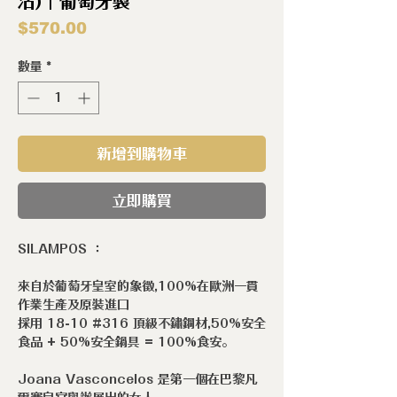
沾)｜葡萄牙製
價
$570.00
格
數量
*
新增到購物車
立即購買
SILAMPOS ：
來自於葡萄牙皇室的象徵,100%在歐洲一貫
作業生產及原裝進口
採用 18-10 #316 頂級不鏽鋼材,50%安全
食品 + 50%安全鍋具 = 100%食安。
Joana Vasconcelos 是第一個在巴黎凡