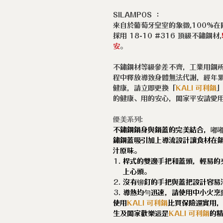
SILAMPOS ：
來自於葡萄牙皇室的象徵,100%
採用 18-10 #316 頂級不鏽鋼材,
安
。
不鏽鋼材等級參差不齊，工業用鋼
程中釋放導致身體無法代謝，經年
健康，請立即更換「
KALI 可利鍋
的健康、用的安心，闔家平安請愛
優美系列:
不鏽鋼鍋身與鍋蓋的完美結合，嘟
鏽鋼蓋吸引加上導流設計讓食材在
汁原味。
桿式的雙邊手把和蓋頭，輕易的
上心頭。
沒有铆釘的手把與蓋把設計容易
導熱均勻迅速，請使用中小火烹
使用
KALI 可利鍋
比買保險還實用
生及闔家歡樂這是
KALI 可利鍋
的