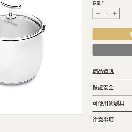
數量
*
商品資訊
型 號 ：
SLY
保證安全
種 類 ：
不銹
系 列 ：
優美
◆ 本產品完全不
可使用的爐具
等 級 ：
31
◆本產品完全不
鍋 體 ：
純鋼
◆本產品完全不含 
◆IH感應爐 ◆電
尺 寸 ：
H:12.
注意事項
爐 ◆瓦斯爐
產 地 ：
葡萄
◆ 請使用海綿刷