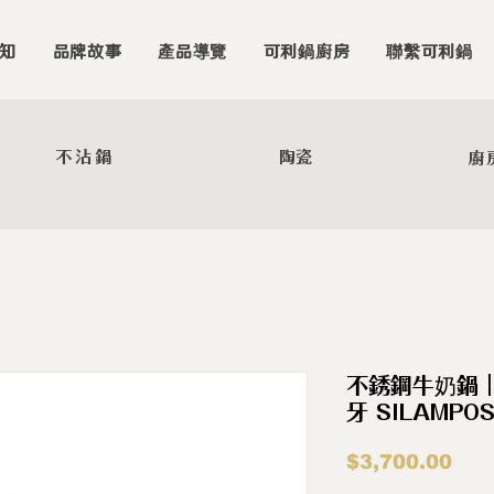
知
品牌故事
產品導覽
可利鍋廚房
聯繫可利鍋
不沾鍋
陶瓷
廚
不銹鋼牛奶鍋｜
牙 SILAMPO
價
$3,700.00
格