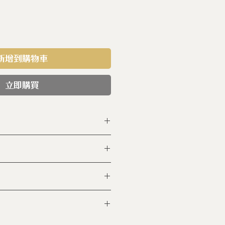
新增到購物車
立即購買
MP14
鋼
含
PFAS
6 食用級不鏽鋼
含
PFOA
PFOS
熱爐 ◆玻璃陶瓷爐 ◆紅外線
5 cm L: 2.1 𝓁
牙
清洗鍋具