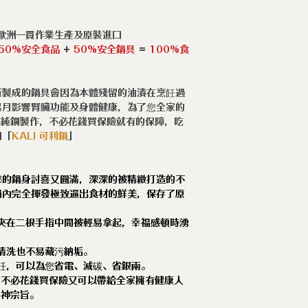
在歐洲一貫作業生產及原裝進口
50%安全食品
+
50%安全鍋具
=
100%食
所製成的鍋具會因為本體殘留的油漬在烹飪過
累月影響腎臟功能及身體健康，為了您全家的
」純鋼製作，不必花錢買保險就有的保障，吃
用「
KALI
可利鍋
」
嘟的鍋身討喜又圓滿，深深的被精緻打造的不
鍋內完全揮發極致逼出食材的鮮美，保存了原
夾在二根手指中間被輕易拿起，幸福感頓時湧
清洗也不易藏污納垢。
飪，可以為您省電、減碳、省銀兩。
，不必花錢買保險又可以帶給全家擁有健康人
精神宗旨。