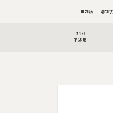
可利鍋
購物須
316
​不銹鋼