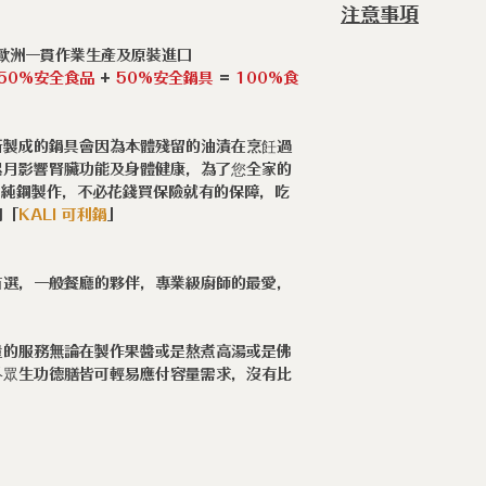
注意事項
爐 ◆瓦斯爐
◆ 請使用海綿刷
在歐洲一貫作業生產及原裝進口
50%安全食品
+
50%安全鍋具
=
100%食
所製成的鍋具會因為本體殘留的油漬在烹飪過
累月影響腎臟功能及身體健康，為了您全家的
」純鋼製作，不必花錢買保險就有的保障，吃
用「
KALI
可利鍋
」
首選，一般餐廳的夥伴，專業級廚師的最愛，
量的服務無論在製作果醬或是熬煮高湯或是佛
外眾生功德膳皆可輕易應付容量需求，沒有比