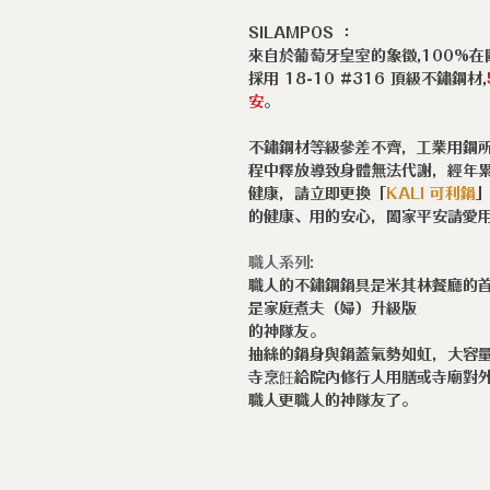
SILAMPOS ：
來自於葡萄牙皇室的象徵,100%
採用 18-10 #316 頂級不鏽鋼材,
安
。
不鏽鋼材等級參差不齊，工業用鋼
程中釋放導致身體無法代謝，經年
健康，請立即更換「
KALI 可利鍋
的健康、用的安心，闔家平安請愛
職人系列:
職人的不鏽鋼鍋具是米其林餐廳的
是家庭煮夫（婦）升級版
的神隊友。
抽絲的鍋身與鍋蓋氣勢如虹，大容
寺烹飪給院內修行人用膳或寺廟對
職人更職人的神隊友了。