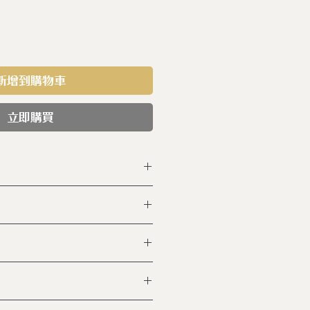
新增到購物車
立即購買
HSC40
鋼
含
PFAS
6 食用級不鏽鋼
含
PFOA
PFOS
用316材質請安心購買
5 cm L:49.6 𝓁
牙
熱爐 ◆玻璃陶瓷爐 ◆紅外線