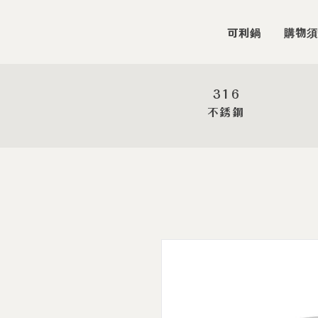
可利鍋
購物須
316
​不銹鋼