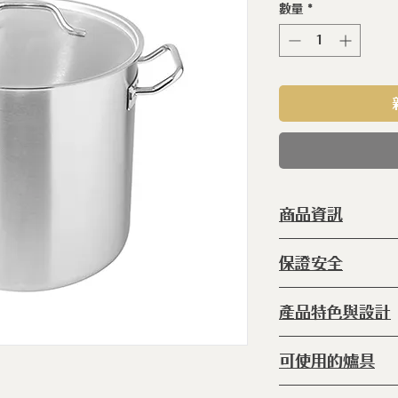
數量
*
商品資訊
型 號 ：
SLG
保證安全
種 類 ：
不銹
系 列 ：
職人
◆ 本產品完全不
產品特色與設計
等 級 ：
31
◆本產品完全不
鍋 體 ：
純鋼
◆本產品完全不含 
◆本產品特色：使
尺 寸 ：
H:40.
可使用的爐具
產 地 ：
葡萄
◆IH感應爐 ◆電