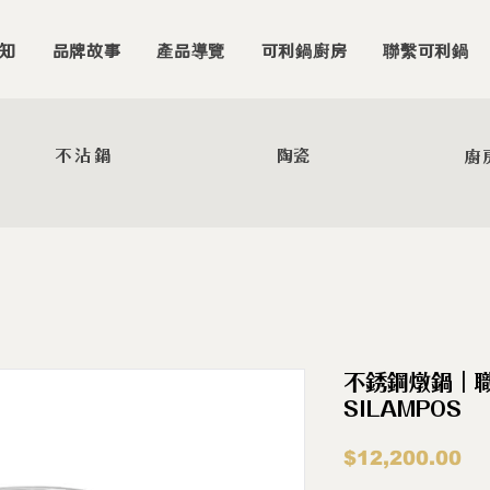
知
品牌故事
產品導覽
可利鍋廚房
聯繫可利鍋
不沾鍋
陶瓷
廚
不銹鋼燉鍋｜職
SILAMPOS
價
$12,200.00
格