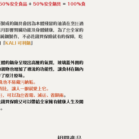
50%安全食品
+
50%安全鍋具
=
100%食
所製成的鍋具會因為本體殘留的油漬在烹飪過
累月影響腎臟功能及身體健康，為了您全家的
」純鋼製作，不必花錢買保險就有的保障，吃
用「
KALI
可利鍋
」
直體的鍋身呈現出高雅的氣質，玻璃蓋外圍的
的親吻也增加了導流的功能性，讓食材在鍋內
存了原汁原味。
洗也不易藏污納垢。
對比，讓人一眼就愛上它。
飪，可以為您省電、減碳、省銀兩
。
花錢買保險又可以帶給全家擁有健康人生及闔
旨。
相關產品