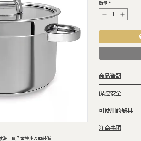
數量
*
商品資訊
型 號 ：
SLA
保證安全
種 類 ：
不銹
系 列 ：
海洋
◆ ISO 9001
可使用的爐具
等 級 ：
31
◆ ISO 14001
鍋 體 ：
純鋼
◆ ISO 50001
◆IH感應爐 ◆電
尺 寸 ：
H:17.
注意事項
爐 ◆瓦斯爐
產 地 ：
葡萄
在歐洲一貫作業生產及原裝進口
◆ 請使用海綿刷