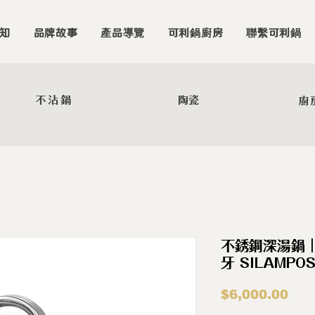
知
品牌故事
產品導覽
可利鍋廚房
聯繫可利鍋
不沾鍋
陶瓷
廚
不銹鋼深湯鍋｜
牙 SILAMPO
價
$6,000.00
格