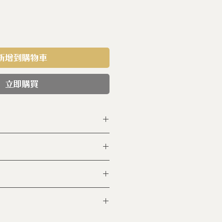
新增到購物車
立即購買
GSP28
鋼
6食用級不鏽鋼
熱爐 ◆玻璃陶瓷爐 ◆紅外線
7 cm L:10.3 𝓁
牙
清洗鍋具