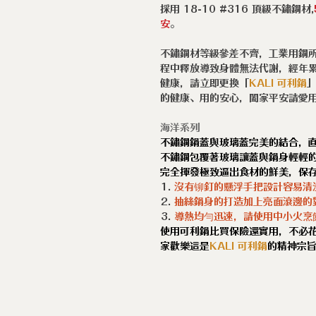
採用 18-10 #316 頂級不鏽鋼材,
安
。
不鏽鋼材等級參差不齊，工業用鋼
程中釋放導致身體無法代謝，經年
健康，請立即更換「
KALI 可利鍋
的健康、用的安心，闔家平安請愛
海洋系列
不鏽鋼鍋蓋與玻璃蓋完美的結合，
不鏽鋼包覆著玻璃讓蓋與鍋身輕輕
完全揮發極致逼出食材的鮮美，保
沒有铆釘的懸浮手把設計容易清
抽絲鍋身的打造加上亮面滾邊的
導熱均勻迅速，請使用中小火烹
使用可利鍋比買保險還實用，不必
家歡樂這是
KALI 可利鍋
的精神宗