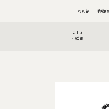
可利鍋
購物須
316
​不銹鋼