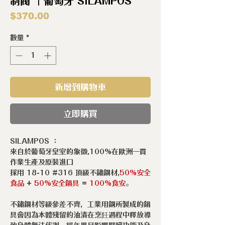
制閥 ｜葡萄牙 SILAMPOS
價
$370.00
格
數量
*
新增到購物車
立即購買
SILAMPOS ：
來自於葡萄牙皇室的象徵,100%在歐洲一貫
作業生產及原裝進口
採用 18-10 #316 頂級不鏽鋼材,
50%安全
食品
+
50%安全鍋具
=
100%食安
。
不鏽鋼材等級參差不齊，工業用鋼所製成的鍋
具會因為本體殘留的油漬在烹飪過程中釋放導