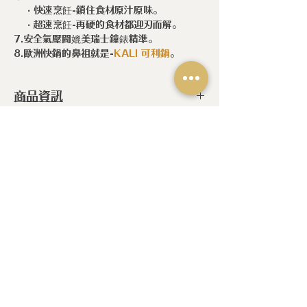
‧
快速烹飪-鎖住食材原汁原味。
‧
超速烹飪-再硬的食材都迎刃而解。
7.安全氣壓閥媲美瑞士鐘錶精準。
8.歐洲快鍋的鼻祖就是-
KALI 可利鍋
。
商品資訊
型 號 ：
SLSCFV
配件
產 地 ：
葡萄牙
僅提供 不鏽鋼快鍋使用配件
相關產品