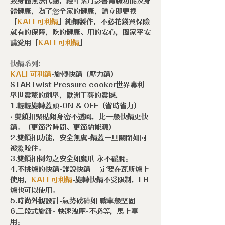
致身體無法代謝，經年累月影響腎臟功能及身
體健康，為了您全家的健康，請立即更換
「
KALI 可利鍋
」純鋼製作，不必花錢買保險
就有的保障，吃的健康、用的安心，闔家平安
請愛用「
KALI
可利鍋
」
快鍋系列:
KALI 可利鍋
-旋轉快鍋（壓力鍋）
STARTwist Pressure cooker世界專利
舉世震驚的創舉，歐洲工藝的震撼.
1.輕輕旋轉蓋頭-ON & OFF（省時省力）
‧
雙鎖扣緊貼鍋身密不透風，比一般快鍋更快
鍋。（更節省時間、更節約能源）
2.雙鎖扣功能，安全無虞-鍋蓋一旦關閉如同
被鱉咬住。
3.雙鎖扣倒勾之安全如鷹爪 永不鬆脫。
4.不挑爐的快鍋-誰說快鍋 一定要在瓦斯爐上
使用，
KALI 可利鍋
-旋轉快鍋不受限制，I H
爐也可以使用。
5.時尚外觀設計-氣勢磅礡如 戰車般堅固
6.三段式旋鈕- 快速洩壓-不必等，馬上享
用。