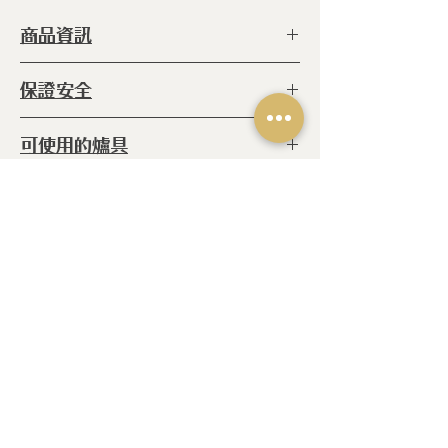
商品資訊
型 號 ：
SLAGSC18
保證安全
種 類 ：
不銹鋼
系 列 ：
彩虹
◆ ISO 9001
可使用的爐具
等 級 ：
316食品級不鏽鋼
◆ ISO 14001
鍋 體 ：
純鋼
◆ ISO 50001
◆IH感應爐 ◆電熱爐 ◆玻璃陶瓷
尺 寸 ：
H:8.6 cm L:2 𝓁
注意事項
爐 ◆紅外線爐 ◆瓦斯爐
產 地 ：
葡萄牙
◆ 請使用海綿刷清洗鍋具
相關產品