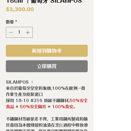
18cm ｜葡萄牙 SILAMPOS
價
$3,300.00
格
數量
*
新增到購物車
立即購買
SILAMPOS ：
來自於葡萄牙皇室的象徵,100%在歐洲一貫
作業生產及原裝進口
採用 18-10 #316 頂級不鏽鋼材,
50%安全
食品
+
50%安全鍋具
=
100%食安
。
不鏽鋼材等級參差不齊，工業用鋼所製成的鍋
具會因為本體殘留的油漬在烹飪過程中釋放導