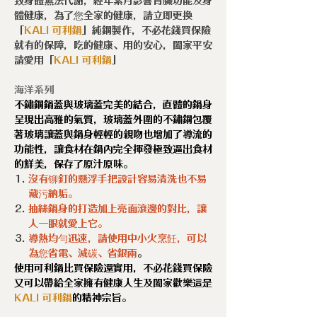
致身體無法代謝，經年累月影響腎臟功能及身
體健康，為了您全家的健康，請立即更換
「
KALI 可利鍋
」純鋼製作，不必花錢買保險
就有的保障，吃的健康、用的安心，闔家平安
請愛用「
KALI
可利鍋
」
海洋系列
不鏽鋼鍋蓋與玻璃蓋完美的結合，直體的鍋身
呈現出高雅的氣質，玻璃蓋外圍的不鏽鋼包覆
著玻璃讓蓋與鍋身輕輕的親吻也增加了導流的
功能性，讓食材在鍋內完全揮發極致逼出食材
的鮮美，保存了原汁原味。
沒有铆釘的懸浮手把設計容易清洗也不易
藏污納垢。
抽絲鍋身的打造加上亮面滾邊的對比，讓
人一眼就愛上它。
導熱均勻迅速，請使用中小火烹飪，可以
為您省電、減碳、省銀兩
。
使用可利鍋比買保險還實用，不必花錢買保險
又可以帶給全家擁有健康人生及闔家歡樂這是
KALI 可利鍋
的精神宗旨。