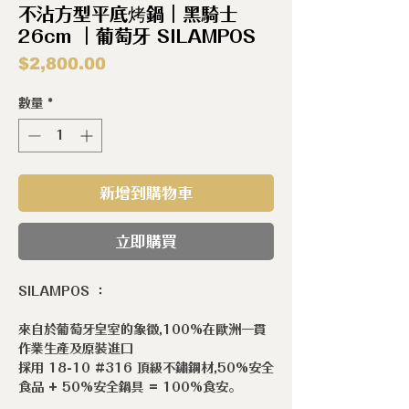
不沾方型平底烤鍋｜黑騎士
26cm ｜葡萄牙 SILAMPOS
價
$2,800.00
格
數量
*
新增到購物車
立即購買
SILAMPOS ：
來自於葡萄牙皇室的象徵,100%在歐洲一貫
作業生產及原裝進口
採用 18-10 #316 頂級不鏽鋼材,50%安全
食品 + 50%安全鍋具 = 100%食安。