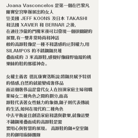
Joana Vasconcelos 是第一個在巴黎凡
爾賽皇宮舉辦展出的女人
暨美國 JEFF KOONS 及日本 TAKASHI
和法國 XAVIER 和 BERNAR 之後,
在通往沙龍的門幾米後可以發現一個很關鍵的
展覽,有一雙非常時尚和神話
般的高跟鞋像是一種不和諧感的絕對權力,用
SILAMPOS 的不銹鋼鍋具堆
疊而成的 3 米高跟鞋,感覺好像綠野仙蹤的桃
樂絲的鞋的那樣神奇。
女權主義者 德瓦康賽洛斯說:將鍋具賦予特別
的情感,自然的就能變成奢侈品
而這個奢侈品是當代女人在扮演家庭主婦和職
業婦女二種角色之間的劃分,而高
跟鞋代表著女性魅力的象徵,鍋子則代表傳統
的生活,如何在現代的二種角色
中去平衡並且創造家庭和諧與歡樂,就像這雙
不鏽鋼堆疊而成的高跟鞋是需
要用心與智慧的展現。 高跟鞋的鍋+皇室鍋
具的御用廚師團隊