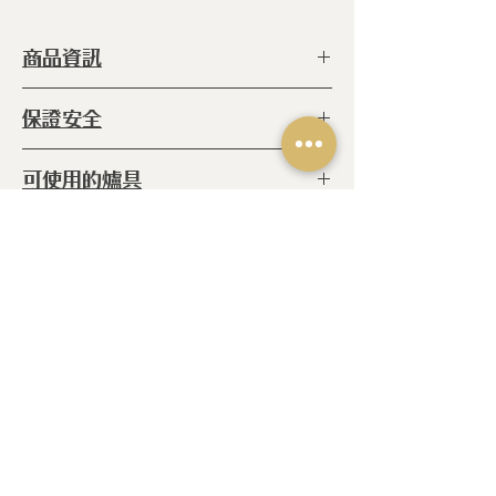
商品資訊
型 號 ：
SLASQU26 A
保證安全
種 類 ：
不沾
系 列 ：
黑騎士
◆ ISO 9001
可使用的爐具
等 級 ：
-三層陶瓷奈米不沾
◆ ISO 14001
Forceflon C2+
◆ ISO 50001
◆IH感應爐
-雙層力氟龍 (超強耐
注意事項
◆電熱爐
磨)
◆玻璃陶瓷爐
◆ 請使用海綿刷清洗鍋具
鍋 體 ：
三層陶瓷奈米+兩層不沾
◆紅外線爐
陶瓷 (鋁)
◆瓦斯爐
相關產品
尺 寸 ：
H:5.5 cm
產 地 ：
葡萄牙