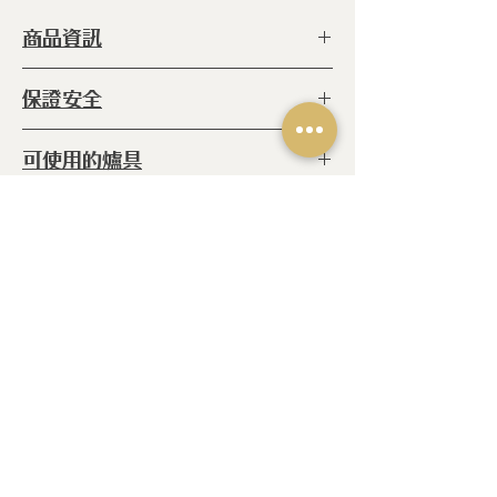
商品資訊
型 號 ：
SLAFRY26
保證安全
種 類 ：
不沾
系 列 ：
黑騎士
◆ ISO 9001
可使用的爐具
等 級 ：
- 三層陶瓷奈米不沾
◆ ISO 14001
Forceflon C2+
◆ ISO 50001
◆IH感應爐
- 雙層力氟龍 (超強耐
注意事項
◆電熱爐
磨)
◆玻璃陶瓷爐
◆ 請使用海綿刷清洗鍋具
鍋 體 ：
三層陶瓷奈米+兩層不沾
◆紅外線爐
陶瓷
◆瓦斯爐
相關產品
尺 寸 ：
H:6 cm
產 地 ：
葡萄牙