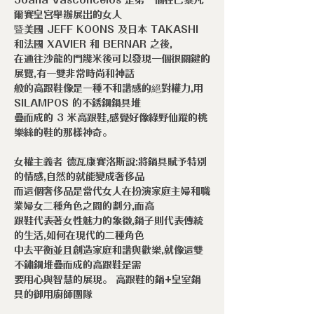
Joana Vasconcelos 是第一個在巴黎凡
爾賽皇宮舉辦展出的女人
暨美國 JEFF KOONS 及日本 TAKASHI
和法國 XAVIER 和 BERNAR 之後,
在通往沙龍的門幾米後可以發現一個很關鍵的
展覽,有一雙非常時尚和神話
般的高跟鞋像是一種不和諧感的絕對權力,用
SILAMPOS 的不銹鋼鍋具堆
疊而成的 3 米高跟鞋,感覺好像綠野仙蹤的桃
樂絲的鞋的那樣神奇。
女權主義者 德瓦康賽洛斯說:將鍋具賦予特別
的情感,自然的就能變成奢侈品
而這個奢侈品是當代女人在扮演家庭主婦和職
業婦女二種角色之間的劃分,而高
跟鞋代表著女性魅力的象徵,鍋子則代表傳統
的生活,如何在現代的二種角色
中去平衡並且創造家庭和諧與歡樂,就像這雙
不鏽鋼堆疊而成的高跟鞋是需
要用心與智慧的展現。 高跟鞋的鍋+皇室鍋
具的御用廚師團隊