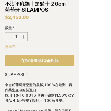
不沾平底鍋｜黑騎士 26cm｜
葡萄牙 SILAMPOS
價
$2,450.00
格
數量
*
無庫存
在恢復供應時通知我
SILAMPOS ：
來自於葡萄牙皇室的象徵,100%在歐洲一貫
作業生產及原裝進口
採用 18-10 #316 頂級不鏽鋼材,50%安全
食品 + 50%安全鍋具 = 100%食安。