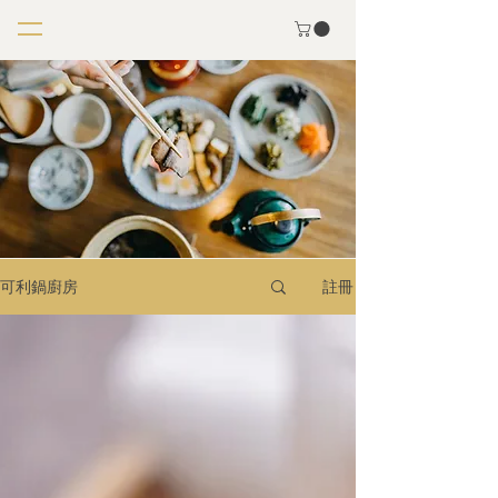
可利鍋廚房
註冊